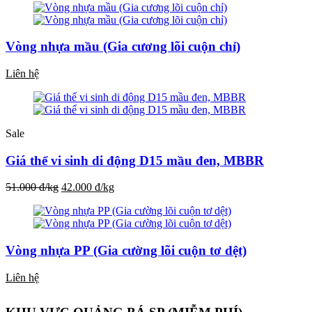
Vòng nhựa mầu (Gia cương lõi cuộn chỉ)
Liên hệ
Sale
Giá thể vi sinh di động D15 mầu đen, MBBR
51.000 đ/kg
42.000 đ/kg
Vòng nhựa PP (Gia cường lõi cuộn tơ dệt)
Liên hệ