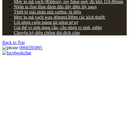
Mực in mã vạch (Ribbon), ruy băng mực đủ khổ 110-80mm
Nhận in ống lồng đánh dấu dây điện lấy ngay
Thiết bị giải pháp nhà xưởng, tủ điện
Mực in mã vạch wax 40mmx300m các kích thước
Lõi nhựa cuộn màng túi nilon tơ sợ
Giá thể vi sinh dạng cầu, cầu nhựa vi sinh, mbbr
Chuyện kỳ diệu chống đại dịch cúm
Back to Top
0966595895