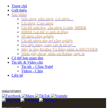
Trang chủ
Giới thiệu
Sản phẩm
Nắp nhựa, nấm nhựa, Lõi nhựa ...
Lõi nhựa, Core nhựa
Giá thể sinh học, cầu nhựa vi sinh, MBBR
MBBR Giá thể vi sinh di động
SP nhựa công nghiệp
Chi tiết nhựa phụ trợ công nghiệp
Đại diện hãng, cung cấp & hỗ trợ ...
Máy in ống Brother Và Băng nhãn in BROTHER
Nhãn giấy decal, nhãn vải Ruban, mực in
Có thể bạn quan tâm
Tin tức & Video clip
Tin tức - Công Nghệ
Videos - Clips
Liên hệ
0966595895