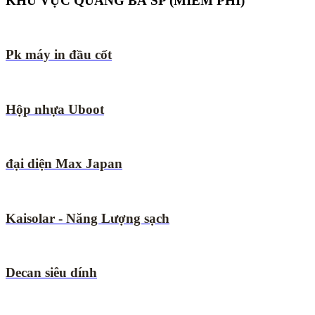
KHU VỰC QUẢNG BÁ SP (MIỄM PHÍ)
Pk máy in đầu cốt
Hộp nhựa Uboot
đại diện Max Japan
Kaisolar - Năng Lượng sạch
Decan siêu dính