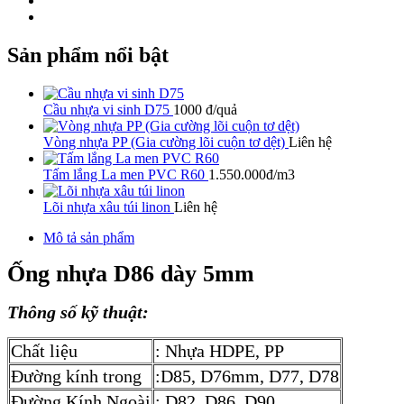
Sản phẩm nổi bật
Cầu nhựa vi sinh D75
1000 đ/quả
Vòng nhựa PP (Gia cường lõi cuộn tơ dệt)
Liên hệ
Tấm lắng La men PVC R60
1.550.000đ/m3
Lõi nhựa xâu túi linon
Liên hệ
Mô tả sản phẩm
Ống nhựa D86 dày 5mm
Thông số kỹ thuật:
Chất liệu
: Nhựa HDPE, PP
Đường kính trong
:D85, D76mm, D77, D78
Đường Kính Ngoài
: D82, D86, D90