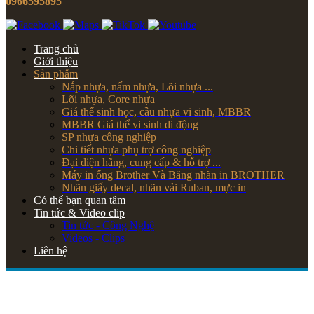
0966595895
Trang chủ
Giới thiệu
Sản phẩm
Nắp nhựa, nấm nhựa, Lõi nhựa ...
Lõi nhựa, Core nhựa
Giá thể sinh học, cầu nhựa vi sinh, MBBR
MBBR Giá thể vi sinh di động
SP nhựa công nghiệp
Chi tiết nhựa phụ trợ công nghiệp
Đại diện hãng, cung cấp & hỗ trợ ...
Máy in ống Brother Và Băng nhãn in BROTHER
Nhãn giấy decal, nhãn vải Ruban, mực in
Có thể bạn quan tâm
Tin tức & Video clip
Tin tức - Công Nghệ
Videos - Clips
Liên hệ