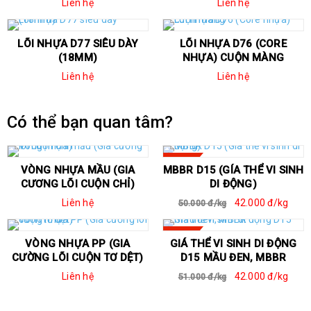
Liên hệ
Liên hệ
LÕI NHỰA D77 SIÊU DÀY
LÕI NHỰA D76 (CORE
(18MM)
NHỰA) CUỘN MÀNG
Liên hệ
Liên hệ
Có thể bạn quan tâm?
SALE
VÒNG NHỰA MẦU (GIA
MBBR D15 (GÍA THỂ VI SINH
CƯƠNG LÕI CUỘN CHỈ)
DI ĐỘNG)
Liên hệ
42.000 đ/kg
50.000 đ/kg
SALE
VÒNG NHỰA PP (GIA
GIÁ THỂ VI SINH DI ĐỘNG
CƯỜNG LÕI CUỘN TƠ DỆT)
D15 MẦU ĐEN, MBBR
Liên hệ
42.000 đ/kg
51.000 đ/kg