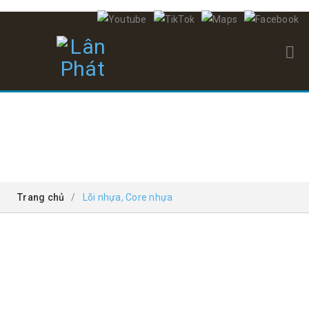
LÕI NHỰA, CORE NHỰA
Trang chủ
/
Lõi nhựa, Core nhựa