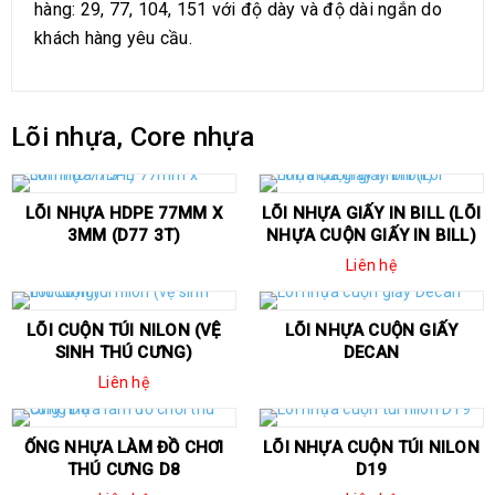
hàng: 29, 77, 104, 151 với độ dày và độ dài ngắn do
khách hàng yêu cầu.
Lõi nhựa, Core nhựa
LÕI NHỰA HDPE 77MM X
LÕI NHỰA GIẤY IN BILL (LÕI
3MM (D77 3T)
NHỰA CUỘN GIẤY IN BILL)
Liên hệ
LÕI CUỘN TÚI NILON (VỆ
LÕI NHỰA CUỘN GIẤY
SINH THÚ CƯNG)
DECAN
Liên hệ
ỐNG NHỰA LÀM ĐỒ CHƠI
LÕI NHỰA CUỘN TÚI NILON
THÚ CƯNG D8
D19