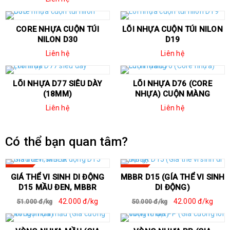
CORE NHỰA CUỘN TÚI
LÕI NHỰA CUỘN TÚI NILON
NILON D30
D19
Liên hệ
Liên hệ
LÕI NHỰA D77 SIÊU DÀY
LÕI NHỰA D76 (CORE
(18MM)
NHỰA) CUỘN MÀNG
Liên hệ
Liên hệ
Có thể bạn quan tâm?
SALE
SALE
GIÁ THỂ VI SINH DI ĐỘNG
MBBR D15 (GÍA THỂ VI SINH
D15 MẦU ĐEN, MBBR
DI ĐỘNG)
42.000 đ/kg
42.000 đ/kg
51.000 đ/kg
50.000 đ/kg