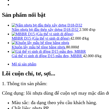
Sản phẩm nổi bật
Nấm nhựa bịt đầu thép xây dựng D18-D32
2.500 đ/sp
MBBR D15 (Gía thể vi sinh di động)
42.000 đ/kg
Khuôn lấy mẫu bê tông bằng nhựa
80.000đ
Giá thể vi sinh di động D15 mầu đen, MBBR
42.000 đ/kg
Mô tả sản phẩm
Lõi cuộn chỉ, tơ, sợi...
1. Thông tin sản phẩm:
Công dụng: lõi nhựa dùng để cuộn sợi may mặc dân d
Màu sắc: đa dạng theo yêu cầu khách hàng.
Chất liệu: nhựa PP