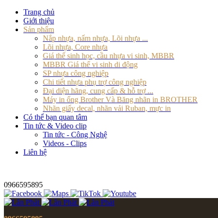
Trang chủ
Giới thiệu
Sản phẩm
Nắp nhựa, nấm nhựa, Lõi nhựa ...
Lõi nhựa, Core nhựa
Giá thể sinh học, cầu nhựa vi sinh, MBBR
MBBR Giá thể vi sinh di động
SP nhựa công nghiệp
Chi tiết nhựa phụ trợ công nghiệp
Đại diện hãng, cung cấp & hỗ trợ ...
Máy in ống Brother Và Băng nhãn in BROTHER
Nhãn giấy decal, nhãn vải Ruban, mực in
Có thể bạn quan tâm
Tin tức & Video clip
Tin tức - Công Nghệ
Videos - Clips
Liên hệ
0966595895