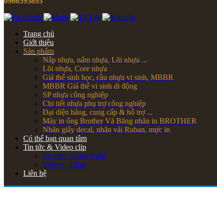
0966595895
Trang chủ
Giới thiệu
Sản phẩm
Nắp nhựa, nấm nhựa, Lõi nhựa ...
Lõi nhựa, Core nhựa
Giá thể sinh học, cầu nhựa vi sinh, MBBR
MBBR Giá thể vi sinh di động
SP nhựa công nghiệp
Chi tiết nhựa phụ trợ công nghiệp
Đại diện hãng, cung cấp & hỗ trợ ...
Máy in ống Brother Và Băng nhãn in BROTHER
Nhãn giấy decal, nhãn vải Ruban, mực in
Có thể bạn quan tâm
Tin tức & Video clip
Tin tức - Công Nghệ
Videos - Clips
Liên hệ