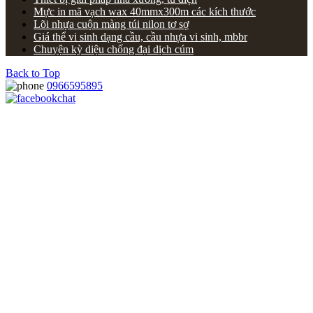
Mực in mã vạch wax 40mmx300m các kích thước
Lõi nhựa cuộn màng túi nilon tơ sợ
Giá thể vi sinh dạng cầu, cầu nhựa vi sinh, mbbr
Chuyện kỳ diệu chống đại dịch cúm
Back to Top
0966595895