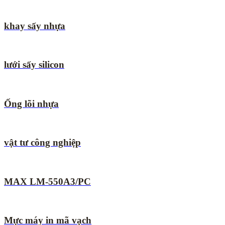
khay sấy nhựa
lưới sấy silicon
Ống lõi nhựa
vật tư công nghiệp
MAX LM-550A3/PC
Mực máy in mã vạch