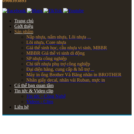
0966595895
Trang chủ
Giới thiệu
Sản phẩm
Nắp nhựa, nấm nhựa, Lõi nhựa ...
Lõi nhựa, Core nhựa
Giá thể sinh học, cầu nhựa vi sinh, MBBR
MBBR Giá thể vi sinh di động
SP nhựa công nghiệp
Chi tiết nhựa phụ trợ công nghiệp
Đại diện hãng, cung cấp & hỗ trợ ...
Máy in ống Brother Và Băng nhãn in BROTHER
Nhãn giấy decal, nhãn vải Ruban, mực in
Có thể bạn quan tâm
Tin tức & Video clip
Tin tức - Công Nghệ
Videos - Clips
Liên hệ