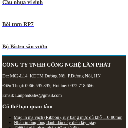
Cầu nhựa vi sinh
Bôi trơn RP7
Bộ Bistro sân vườn
CÔNG TY TNHH CÔNG NGHỆ LÂN PHÁT
Đc: M02-L14, KĐTM Dương Nội, P.Dương Nội, HN
Điện Thoại: 0966.595.895; Hotline: 0972.718.666
Email: Lanphatsales@gmail.com
Có thể bạn quan tâm
Mực in mã vạch (Ribbon), ruy băng mực đủ khổ 110-80mm
Nhận in ống lồng đánh dấu dây điện lấy ngay
Thiết bị giải pháp nhà xưởng, tủ điện