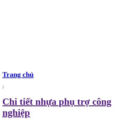
CHI TIẾT NHỰA PHỤ TRỢ CÔNG NGHIỆP
Trang chủ
/
Chi tiết nhựa phụ trợ công
nghiệp