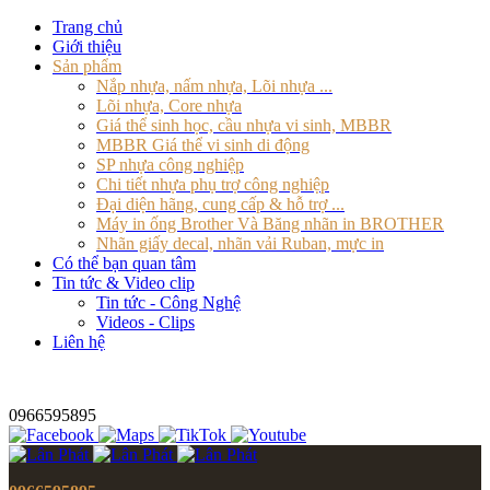
Trang chủ
Giới thiệu
Sản phẩm
Nắp nhựa, nấm nhựa, Lõi nhựa ...
Lõi nhựa, Core nhựa
Giá thể sinh học, cầu nhựa vi sinh, MBBR
MBBR Giá thể vi sinh di động
SP nhựa công nghiệp
Chi tiết nhựa phụ trợ công nghiệp
Đại diện hãng, cung cấp & hỗ trợ ...
Máy in ống Brother Và Băng nhãn in BROTHER
Nhãn giấy decal, nhãn vải Ruban, mực in
Có thể bạn quan tâm
Tin tức & Video clip
Tin tức - Công Nghệ
Videos - Clips
Liên hệ
0966595895