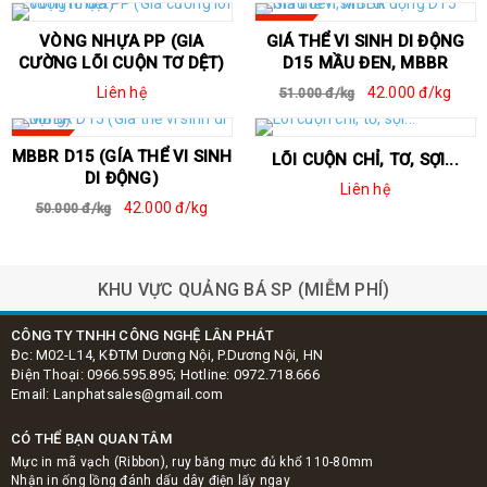
SALE
VÒNG NHỰA PP (GIA
GIÁ THỂ VI SINH DI ĐỘNG
CƯỜNG LÕI CUỘN TƠ DỆT)
D15 MẦU ĐEN, MBBR
Liên hệ
42.000 đ/kg
51.000 đ/kg
SALE
MBBR D15 (GÍA THỂ VI SINH
LÕI CUỘN CHỈ, TƠ, SỢI...
DI ĐỘNG)
Liên hệ
42.000 đ/kg
50.000 đ/kg
đầu cốt
Hộp nhựa Uboot
đại diện Ma
KHU VỰC QUẢNG BÁ SP (MIỄM PHÍ)
CÔNG TY TNHH CÔNG NGHỆ LÂN PHÁT
Đc: M02-L14, KĐTM Dương Nội, P.Dương Nội, HN
Điện Thoại: 0966.595.895; Hotline: 0972.718.666
Email: Lanphatsales@gmail.com
CÓ THỂ BẠN QUAN TÂM
Mực in mã vạch (Ribbon), ruy băng mực đủ khổ 110-80mm
Nhận in ống lồng đánh dấu dây điện lấy ngay