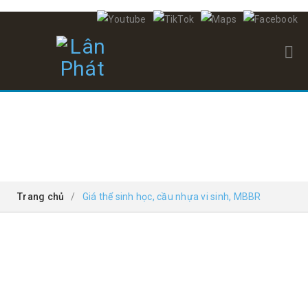
GIÁ THỂ SINH HỌC, CẦU NHỰA VI SINH, MBBR
Trang chủ
/
Giá thể sinh học, cầu nhựa vi sinh, MBBR