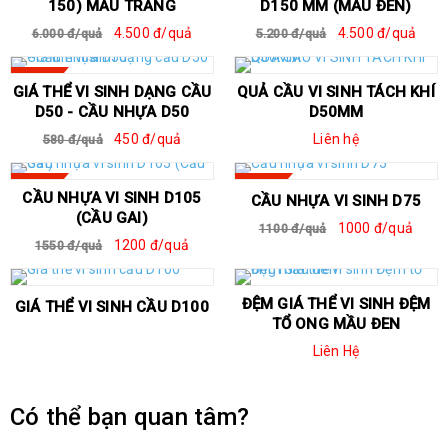
150) MẦU TRẮNG
D150 MM (MÀU ĐEN)
4.500 đ/quả
4.500 đ/quả
6.000 đ/quả
5.200 đ/quả
SALE
GIÁ THỂ VI SINH DẠNG CẦU
QUẢ CẦU VI SINH TÁCH KHÍ
D50 - CẦU NHỰA D50
D50MM
450 đ/quả
Liên hệ
580 đ/quả
SALE
SALE
CẦU NHỰA VI SINH D105
CẦU NHỰA VI SINH D75
(CẦU GAI)
1000 đ/quả
1100 đ/quả
1200 đ/quả
1550 đ/quả
ĐỆM GIÁ THỂ VI SINH ĐỆM
GIÁ THỂ VI SINH CẦU D100
TỔ ONG MẦU ĐEN
Liên Hệ
Có thể bạn quan tâm?