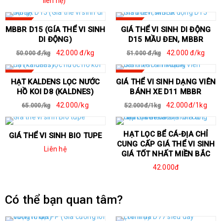
liên hệ)
SALE
SALE
MBBR D15 (GÍA THỂ VI SINH
GIÁ THỂ VI SINH DI ĐỘNG
DI ĐỘNG)
D15 MẦU ĐEN, MBBR
42.000 đ/kg
42.000 đ/kg
50.000 đ/kg
51.000 đ/kg
SALE
SALE
HẠT KALDENS LỌC NƯỚC
GIÁ THỂ VI SINH DẠNG VIÊN
HỒ KOI D8 (KALDNES)
BÁNH XE D11 MBBR
42.000/kg
42.000đ/1kg
65.000/kg
52.000đ/1kg
HẠT LỌC BỂ CÁ-ĐỊA CHỈ
GIÁ THỂ VI SINH BIO TUPE
CUNG CẤP GIÁ THỂ VI SINH
Liên hệ
GIÁ TỐT NHẤT MIỀN BẮC
42.000đ
Có thể bạn quan tâm?