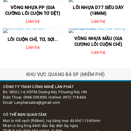
VÒNG NHỰA PP (GIA
LÕI NHỰA D77 SIÊU DÀY
CƯỜNG LÕI CUỘN TƠ DỆT)
(18MM)
Liên hệ
Liên hệ
VÒNG NHỰA MẦU (GIA
LÕI CUỘN CHỈ, TƠ, SỢI...
CƯƠNG LÕI CUỘN CHỈ)
Liên hệ
Liên hệ
 cốt
Hộp nhựa Uboot
đại diện Max J
KHU VỰC QUẢNG BÁ SP (MIỄM PHÍ)
CÔNG TY TNHH CÔNG NGHỆ LÂN PHÁT
Đc: M02-L14, KĐTM Dương Nội, P.Dương Nội, HN
Điện Thoại: 0966.595.895; Hotline: 0972.718.666
Email: Lanphatsales@gmail.com
CÓ THỂ BẠN QUAN TÂM
Mực in mã vạch (Ribbon), ruy băng mực đủ khổ 110-80mm
Nhận in ống lồng đánh dấu dây điện lấy ngay
Thiết bị giải pháp nhà xưởng, tủ điện