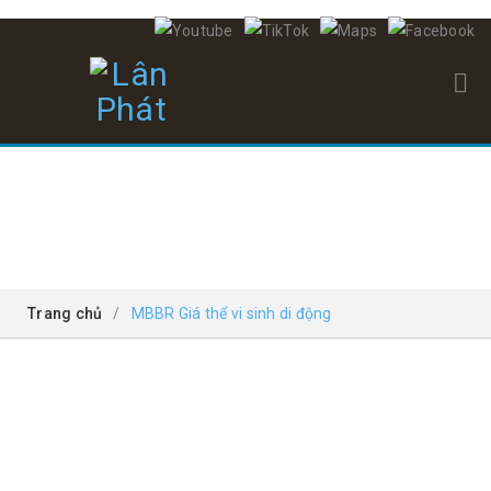
MBBR GIÁ THỂ VI SINH DI ĐỘNG
Trang chủ
/
MBBR Giá thể vi sinh di động