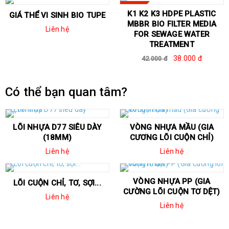
SALE
K1 K2 K3 HDPE PLASTIC
GIÁ THỂ VI SINH BIO TUPE
MBBR BIO FILTER MEDIA
Liên hệ
FOR SEWAGE WATER
TREATMENT
38.000 đ
42.000 đ
Có thể bạn quan tâm?
LÕI NHỰA D77 SIÊU DÀY
VÒNG NHỰA MẦU (GIA
(18MM)
CƯƠNG LÕI CUỘN CHỈ)
Liên hệ
Liên hệ
VÒNG NHỰA PP (GIA
LÕI CUỘN CHỈ, TƠ, SỢI...
CƯỜNG LÕI CUỘN TƠ DỆT)
Liên hệ
Liên hệ