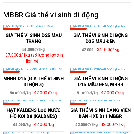
MBBR Giá thể vi sinh di động
SALE
SALE
GIÁ THỂ VI SINH D25 MÀU
GIA THỂ VI SINH DI ĐỘNG
TRẮNG
D25 MẦU ĐEN
51.000đ/1kg
34.000đ/Kg
42.000
37.000đ/1kg (số lượng lớn xin
liên hệ)
SALE
SALE
MBBR D15 (GÍA THỂ VI SINH
GIÁ THỂ VI SINH DI ĐỘNG
DI ĐỘNG)
D15 MẦU ĐEN, MBBR
42.000 đ/kg
42.000 đ/kg
50.000 đ/kg
51.000 đ/kg
SALE
SALE
HẠT KALDENS LỌC NƯỚC
GIÁ THỂ VI SINH DẠNG VIÊN
HỒ KOI D8 (KALDNES)
BÁNH XE D11 MBBR
42.000/kg
42.000đ/1kg
65.000/kg
52.000đ/1kg