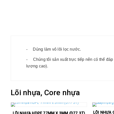
MÔ TẢ SẢN PHẨM
-
Dùng làm vỏ lõi lọc nước.
-
Chúng tôi sản xuất trực tiếp nên có thể đá
lượng cao).
Lõi nhựa, Core nhựa
LÕI NHỰA G
LÕI NHỰA HDPE 77MM X 3MM (D77 3T)