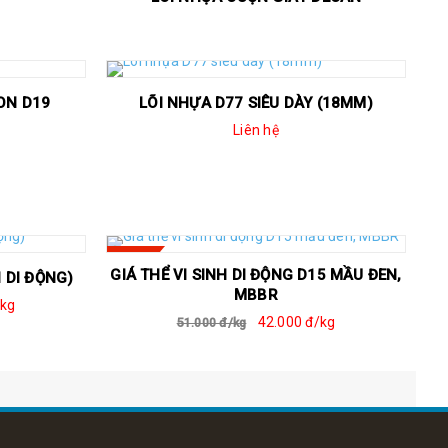
ON D19
LÕI NHỰA D77 SIÊU DÀY (18MM)
Liên hệ
SALE
GIÁ THỂ VI SINH DI ĐỘNG D15 MẦU ĐEN,
H DI ĐỘNG)
MBBR
/kg
42.000 đ/kg
51.000 đ/kg
Decan siêu dính
Cầu nhưa vi sinh