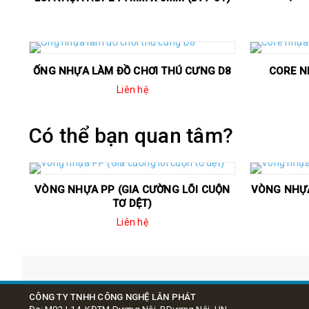
ỐNG NHỰA LÀM ĐỒ CHƠI THÚ CƯNG D8
CORE N
Liên hệ
Có thể bạn quan tâm?
VÒNG NHỰA PP (GIA CƯỜNG LÕI CUỘN
VÒNG NHỰA
TƠ DỆT)
Liên hệ
Pk máy in đầu cốt
Hộp nhựa Uboot
CÔNG TY TNHH CÔNG NGHỆ LÂN PHÁT