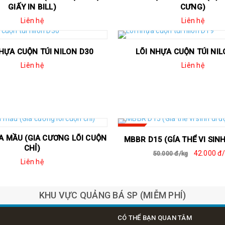
GIẤY IN BILL)
CƯNG)
Liên hệ
Liên hệ
HỰA CUỘN TÚI NILON D30
LÕI NHỰA CUỘN TÚI NIL
Liên hệ
Liên hệ
SALE
 MẦU (GIA CƯƠNG LÕI CUỘN
MBBR D15 (GÍA THỂ VI SIN
CHỈ)
42.000 đ
50.000 đ/kg
Liên hệ
Kaisolar - Năng Lượng
đại diện Max Japan
sạch
KHU VỰC QUẢNG BÁ SP (MIỄM PHÍ)
CÓ THỂ BẠN QUAN TÂM