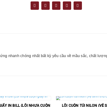
p ứng nhanh chóng nhất bất kỳ yêu cầu về mầu sắc, chất lượng
IẤY IN BILL (LÕI NHỰA CUỘN
LÕI CUỘN TÚI NILON (VỆ 