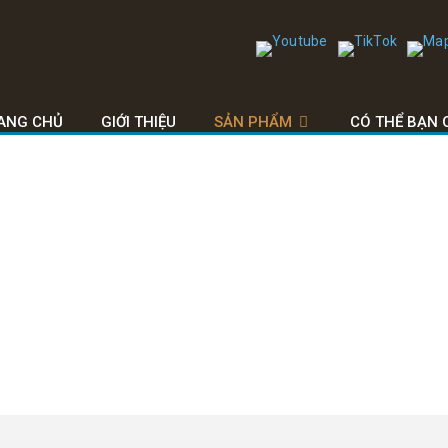
ANG CHỦ
GIỚI THIỆU
SẢN PHẨM
CÓ THỂ BẠN 
LÕI NHỰA, CORE NHỰA