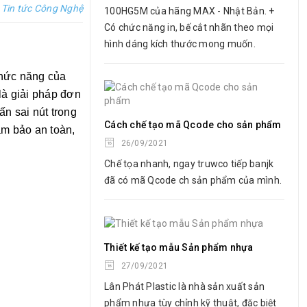
c
Tin tức Công Nghệ
100HG5M của hãng MAX - Nhật Bản. +
Có chức năng in, bế cắt nhãn theo mọi
hình dáng kích thước mong muốn.
chức năng của
là giải pháp đơn
n sai nút trong
Cách chế tạo mã Qcode cho sản phẩm
ảm bảo an toàn,
26/09/2021
Chế tọa nhanh, ngay truwco tiếp banjk
đã có mã Qcode ch sản phẩm của mình.
Thiết kế tạo mẫu Sản phẩm nhựa
27/09/2021
Lân Phát Plastic là nhà sản xuất sản
phẩm nhựa tùy chỉnh kỹ thuật, đặc biệt