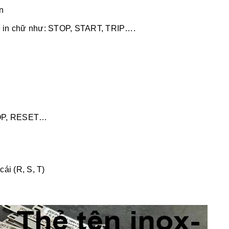
n
ể in chữ như: STOP, START, TRIP….
TOP, RESET…
ái (R, S, T)