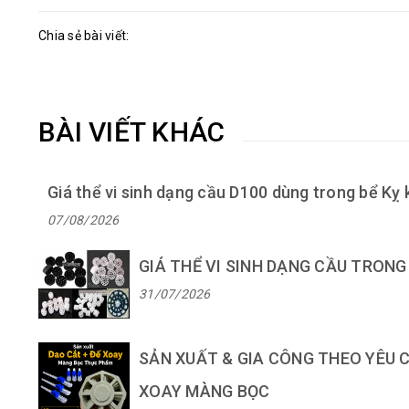
Chia sẻ bài viết:
BÀI VIẾT KHÁC
Giá thể vi sinh dạng cầu D100 dùng trong bể Kỵ k
07/08/2026
GIÁ THỂ VI SINH DẠNG CẦU TRONG 
31/07/2026
SẢN XUẤT & GIA CÔNG THEO YÊU
XOAY MÀNG BỌC