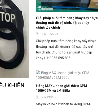
Giải pháp nuôi tằm bằng khay sấy nhựa
thoáng mát dễ vệ sinh, độ cao tùy
chỉnh tùy chỉnh
13/11/2022
Giải pháp nuôi tằm bằng khay sấy nhựa
thoáng mát dễ vệ sinh, độ cao tùy chỉnh
tùy chỉnh. Chúng tôi sản xuất trự tiếp
khay LH: 0966 595 895
ỀU KHIỂN
Hãng MAX Japan giới thiệu CPM-
100HG5M và LM 550a
26/09/2021
Máy in và bế cắt nhãn tự động CPM-