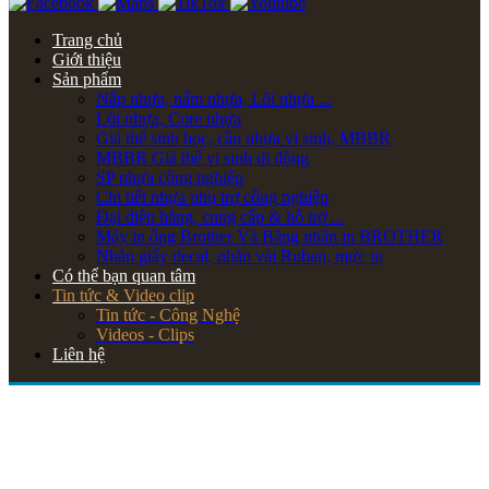
Trang chủ
Giới thiệu
Sản phẩm
Nắp nhựa, nấm nhựa, Lõi nhựa ...
Lõi nhựa, Core nhựa
Giá thể sinh học, cầu nhựa vi sinh, MBBR
MBBR Giá thể vi sinh di động
SP nhựa công nghiệp
Chi tiết nhựa phụ trợ công nghiệp
Đại diện hãng, cung cấp & hỗ trợ ...
Máy in ống Brother Và Băng nhãn in BROTHER
Nhãn giấy decal, nhãn vải Ruban, mực in
Có thể bạn quan tâm
Tin tức & Video clip
Tin tức - Công Nghệ
Videos - Clips
Liên hệ