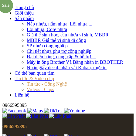
Sale
Trang chủ
Giới thiệu
Sản phẩm
Nắp nhựa, nấm nhựa, Lõi nhựa ...
Lõi nhựa, Core nhựa
Giá thể sinh học, cầu nhựa vi sinh, MBBR
MBBR Giá thể vi sinh di động
SP nhựa công nghiệp
Chi tiết nhựa phụ trợ công nghiệp
Đại diện hãng, cung cấp & hỗ trợ ...
Máy in ống Brother Và Băng nhãn in BROTHER
Nhãn giấy decal, nhãn vải Ruban, mực in
Có thể bạn quan tâm
Tin tức & Video clip
Tin tức - Công Nghệ
Videos - Clips
Liên hệ
0966595895
0966595895