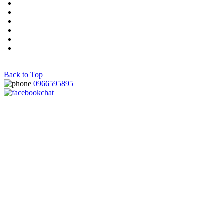
Nhận in ống lồng đánh dấu dây điện lấy ngay
Thiết bị giải pháp nhà xưởng, tủ điện
Mực in mã vạch wax 40mmx300m các kích thước
Lõi nhựa cuộn màng túi nilon tơ sợ
Giá thể vi sinh dạng cầu, cầu nhựa vi sinh, mbbr
Chuyện kỳ diệu chống đại dịch cúm
Back to Top
0966595895