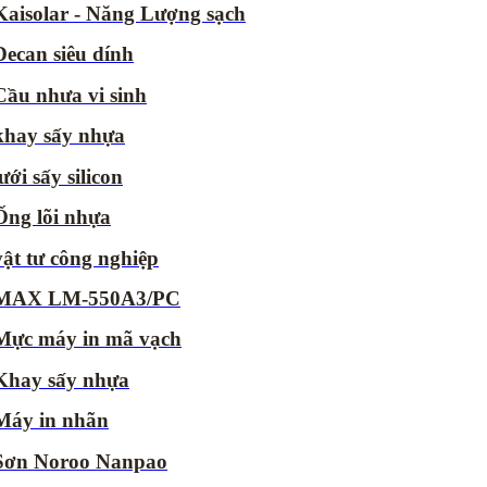
Kaisolar - Năng Lượng sạch
Decan siêu dính
Cầu nhưa vi sinh
khay sấy nhựa
lưới sấy silicon
Ống lõi nhựa
vật tư công nghiệp
MAX LM-550A3/PC
Mực máy in mã vạch
Khay sấy nhựa
Máy in nhãn
Sơn Noroo Nanpao