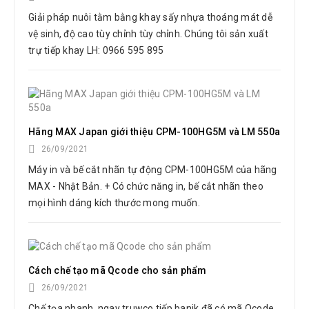
Giải pháp nuôi tằm bằng khay sấy nhựa thoáng mát dễ
vệ sinh, độ cao tùy chỉnh tùy chỉnh. Chúng tôi sản xuất
trự tiếp khay LH: 0966 595 895
Hãng MAX Japan giới thiệu CPM-100HG5M và LM 550a
26/09/2021
Máy in và bế cắt nhãn tự động CPM-100HG5M của hãng
MAX - Nhật Bản. + Có chức năng in, bế cắt nhãn theo
mọi hình dáng kích thước mong muốn.
Cách chế tạo mã Qcode cho sản phẩm
26/09/2021
Chế tọa nhanh, ngay truwco tiếp banjk đã có mã Qcode