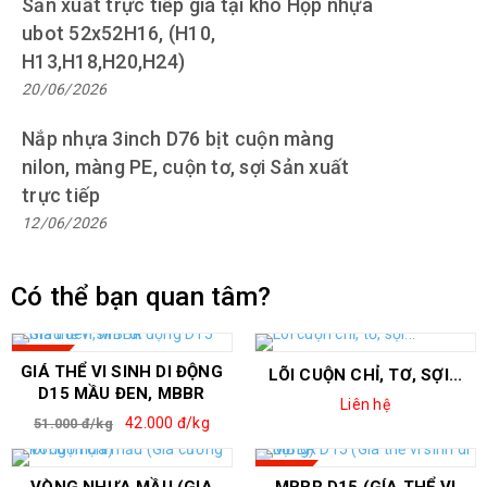
Sản xuất trực tiếp giá tại kho Hộp nhựa
ubot 52x52H16, (H10,
H13,H18,H20,H24)
20/06/2026
Nắp nhựa 3inch D76 bịt cuộn màng
nilon, màng PE, cuộn tơ, sợi Sản xuất
trực tiếp
12/06/2026
Có thể bạn quan tâm?
SALE
GIÁ THỂ VI SINH DI ĐỘNG
LÕI CUỘN CHỈ, TƠ, SỢI...
D15 MẦU ĐEN, MBBR
Liên hệ
42.000 đ/kg
51.000 đ/kg
SALE