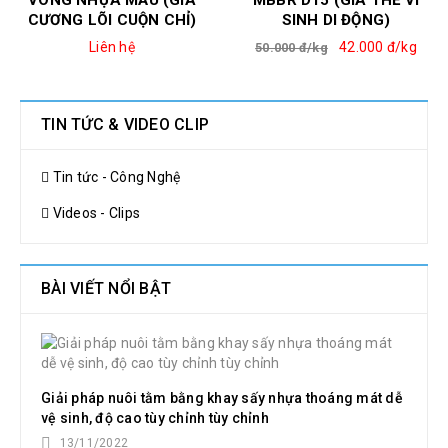
VÒNG NHỰA MẦU (GIA
MBBR D15 (GÍA THỂ VI
CƯƠNG LÕI CUỘN CHỈ)
SINH DI ĐỘNG)
Liên hệ
42.000 đ/kg
50.000 đ/kg
TIN TỨC & VIDEO CLIP
Tin tức - Công Nghệ
Videos - Clips
BÀI VIẾT NỔI BẬT
Giải pháp nuôi tằm bằng khay sấy nhựa thoáng mát dễ
vệ sinh, độ cao tùy chỉnh tùy chỉnh
13/11/2022