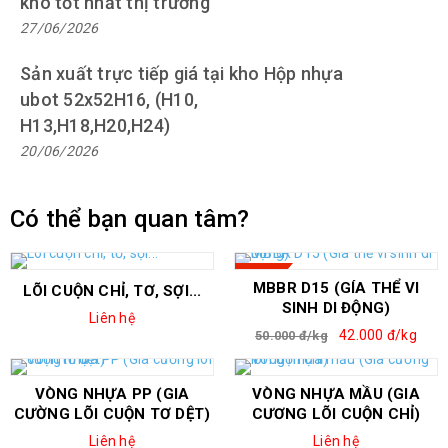
kho tốt nhất thị trường
27/06/2026
Sản xuất trực tiếp giá tại kho Hộp nhựa
ubot 52x52H16, (H10,
H13,H18,H20,H24)
20/06/2026
Có thể bạn quan tâm?
SALE
MBBR D15 (GÍA THỂ VI
LÕI CUỘN CHỈ, TƠ, SỢI...
SINH DI ĐỘNG)
Liên hệ
42.000 đ/kg
50.000 đ/kg
VÒNG NHỰA PP (GIA
VÒNG NHỰA MẦU (GIA
CƯỜNG LÕI CUỘN TƠ DỆT)
CƯƠNG LÕI CUỘN CHỈ)
Liên hệ
Liên hệ