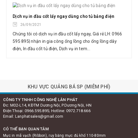
Dịch vụ in đầu cốt lấy ngay dùng cho tủ bảng điện
26/09/2021
Chúng tôi có dịch vụ in đầu cốt lấy ngay, Giá rẻ LH: 0966
595 895| nhận in gia công ống lồng cho ống lồng dây
điện, In đầu cốt tủ điện, Dịch vụ in tem...
Hộp nhựa Uboot
đại diện Max Japan
KHU VỰC QUẢNG BÁ SP (MIỄM PHÍ)
CÔNG TY TNHH CÔNG NGHỆ LÂN PHÁT
Đc: M02-L14, KĐTM Dương Nội, P.Dương Nội, HN
Điện Thoại: 0966.595.895; Hotline: 0972.718.666
Email: Lanphatsales@gmail.com
CÓ THỂ BẠN QUAN TÂM
Mực in mã vạch (Ribbon), ruy băng mực đủ khổ 110-80mm