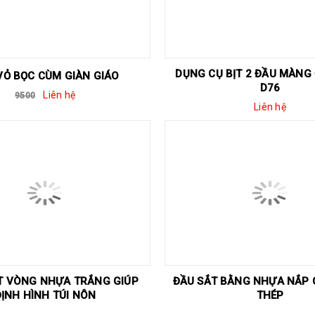
DỤNG CỤ BỊT 2 ĐẦU MÀNG
VỎ BỌC CÙM GIÀN GIÁO
D76
Liên hệ
9500
Liên hệ
T VÒNG NHỰA TRẮNG GIÚP
ĐẦU SẮT BẰNG NHỰA NẮP
ĐỊNH HÌNH TÚI NÔN
THÉP