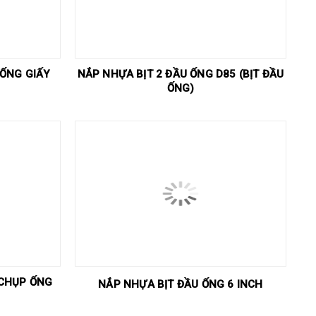
 ỐNG GIẤY
NẮP NHỰA BỊT 2 ĐẦU ỐNG D85 (BỊT ĐẦU
ỐNG)
 CHỤP ỐNG
NẮP NHỰA BỊT ĐẦU ỐNG 6 INCH