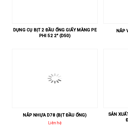
DỤNG CỤ BỊT 2 ĐẦU ỐNG GIẤY MÀNG PE
NẮP 
PHI 52 2" (D50)
SẢN XUẤ
NẮP NHỰA D78 (BỊT ĐẦU ỐNG)
Liên hệ