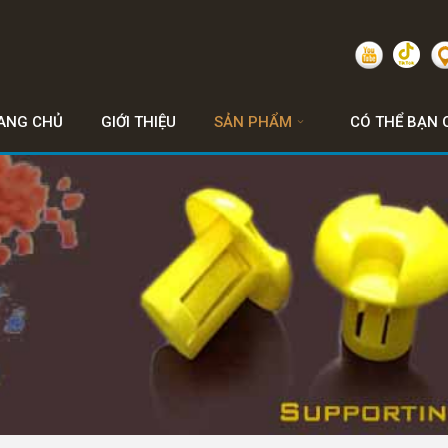
ANG CHỦ
GIỚI THIỆU
SẢN PHẨM
CÓ THỂ BẠN 
NẮP NHỰA, NẤM NHỰA, LÕI NHỰA ...