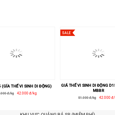
SALE
GIÁ THỂ VI SINH DI ĐỘNG D
(GÍA THỂ VI SINH DI ĐỘNG)
MBBR
42.000 đ/kg
.000 đ/kg
42.000 đ
51.000 đ/kg
KHU VỰC QUẢNG BÁ SP (MIỄM PHÍ)