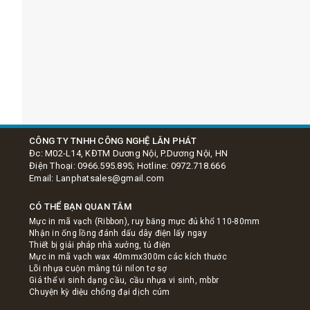
CÔNG TY TNHH CÔNG NGHỆ LÂN PHÁT
Đc: M02-L14, KĐTM Dương Nội, P.Dương Nội, HN
Điện Thoại: 0966.595.895; Hotline: 0972.718.666
Email: Lanphatsales@gmail.com
CÓ THỂ BẠN QUAN TÂM
Mực in mã vạch (Ribbon), ruy băng mực đủ khổ 110-80mm
Nhận in ống lồng đánh dấu dây điện lấy ngay
Thiết bị giải pháp nhà xưởng, tủ điện
Mực in mã vạch wax 40mmx300m các kích thước
Lõi nhựa cuộn màng túi nilon tơ sợ
Giá thể vi sinh dạng cầu, cầu nhựa vi sinh, mbbr
Chuyện kỳ diệu chống đại dịch cúm