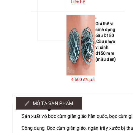
Liên hệ
Giá thể vi
sinh dạng
cầu D150
,Cầu nhựa
vi sinh
d150 mm
(màu đen)
4.500 đ/quả
MÔ TẢ SẢN PHẨM
Sản xuất vỏ bọc cùm giàn giáo hàn quốc, bọc cùm già
Công dụng: Bọc cùm giàn giáo, ngăn trầy xước bị th