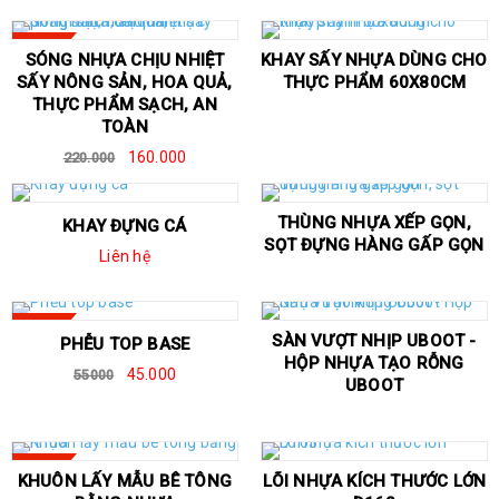
SALE
SÓNG NHỰA CHỊU NHIỆT
KHAY SẤY NHỰA DÙNG CHO
SẤY NÔNG SẢN, HOA QUẢ,
THỰC PHẨM 60X80CM
THỰC PHẨM SẠCH, AN
TOÀN
160.000
220.000
THÙNG NHỰA XẾP GỌN,
KHAY ĐỰNG CÁ
SỌT ĐỰNG HÀNG GẤP GỌN
Liên hệ
SALE
SÀN VƯỢT NHỊP UBOOT -
PHỄU TOP BASE
HỘP NHỰA TẠO RỖNG
45.000
55000
UBOOT
SALE
KHUÔN LẤY MẪU BÊ TÔNG
LÕI NHỰA KÍCH THƯỚC LỚN