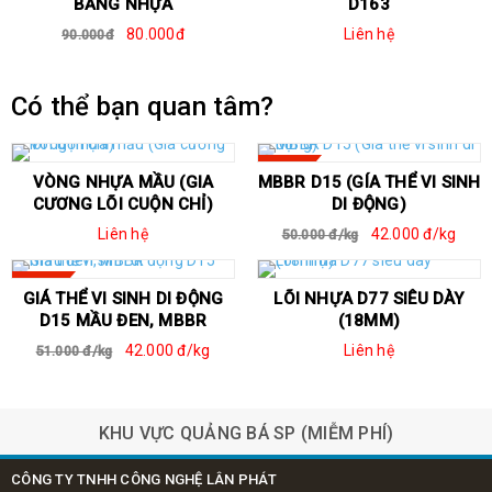
BẰNG NHỰA
D163
80.000đ
Liên hệ
90.000đ
Có thể bạn quan tâm?
SALE
VÒNG NHỰA MẦU (GIA
MBBR D15 (GÍA THỂ VI SINH
CƯƠNG LÕI CUỘN CHỈ)
DI ĐỘNG)
Liên hệ
42.000 đ/kg
50.000 đ/kg
SALE
GIÁ THỂ VI SINH DI ĐỘNG
LÕI NHỰA D77 SIÊU DÀY
D15 MẦU ĐEN, MBBR
(18MM)
42.000 đ/kg
Liên hệ
51.000 đ/kg
Pk máy in đầu cốt
Hộp nhựa Uboot
KHU VỰC QUẢNG BÁ SP (MIỄM PHÍ)
CÔNG TY TNHH CÔNG NGHỆ LÂN PHÁT