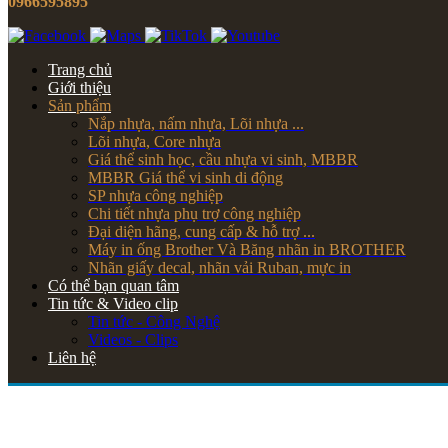
0966595895
Trang chủ
Giới thiệu
Sản phẩm
Nắp nhựa, nấm nhựa, Lõi nhựa ...
Lõi nhựa, Core nhựa
Giá thể sinh học, cầu nhựa vi sinh, MBBR
MBBR Giá thể vi sinh di động
SP nhựa công nghiệp
Chi tiết nhựa phụ trợ công nghiệp
Đại diện hãng, cung cấp & hỗ trợ ...
Máy in ống Brother Và Băng nhãn in BROTHER
Nhãn giấy decal, nhãn vải Ruban, mực in
Có thể bạn quan tâm
Tin tức & Video clip
Tin tức - Công Nghệ
Videos - Clips
Liên hệ