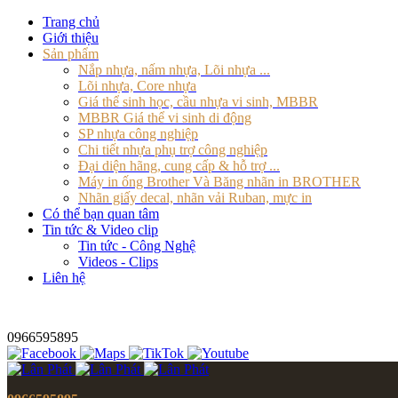
Trang chủ
Giới thiệu
Sản phẩm
Nắp nhựa, nấm nhựa, Lõi nhựa ...
Lõi nhựa, Core nhựa
Giá thể sinh học, cầu nhựa vi sinh, MBBR
MBBR Giá thể vi sinh di động
SP nhựa công nghiệp
Chi tiết nhựa phụ trợ công nghiệp
Đại diện hãng, cung cấp & hỗ trợ ...
Máy in ống Brother Và Băng nhãn in BROTHER
Nhãn giấy decal, nhãn vải Ruban, mực in
Có thể bạn quan tâm
Tin tức & Video clip
Tin tức - Công Nghệ
Videos - Clips
Liên hệ
0966595895