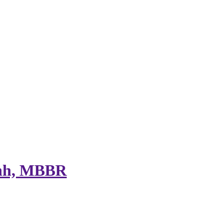
GIÁ THỂ SINH HỌC, CẦU NHỰA VI SINH, MBBR
sinh, MBBR