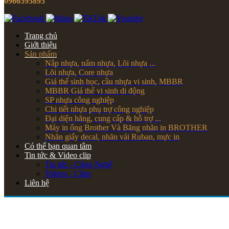
0966595895
Trang chủ
Giới thiệu
Sản phẩm
Nắp nhựa, nấm nhựa, Lõi nhựa ...
Lõi nhựa, Core nhựa
Giá thể sinh học, cầu nhựa vi sinh, MBBR
MBBR Giá thể vi sinh di động
SP nhựa công nghiệp
Chi tiết nhựa phụ trợ công nghiệp
Đại diện hãng, cung cấp & hỗ trợ ...
Máy in ống Brother Và Băng nhãn in BROTHER
Nhãn giấy decal, nhãn vải Ruban, mực in
Có thể bạn quan tâm
Tin tức & Video clip
Tin tức - Công Nghệ
Videos - Clips
Liên hệ