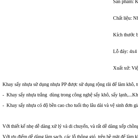
Sản phẩm: K
Chất liệu: N
Kích thước 
Lỗ đáy: 4x4
Xuất xứ: Vi
Khay sấy nhựa sử dụng nhựa PP được sử dụng rộng rãi để làm khô, 
- Khay sấy nhựa trắng dùng trong công nghệ sấy khô, sấy lạnh,...K
- Khay sấy nhựa có độ bền cao cho tuổi thọ lâu dài và vệ sinh đơn gi
Với thiết kế nhẹ dễ dàng xử lý và di chuyển, và rất dễ dàng xếp chồ
Với ưu điểm dễ dàng làm sạch, các lỗ thông gió trên bề mặt để làm k