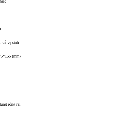
hiếc
)
, dễ vệ sinh
475*155 (mm)
h.
ụng rộng rãi.