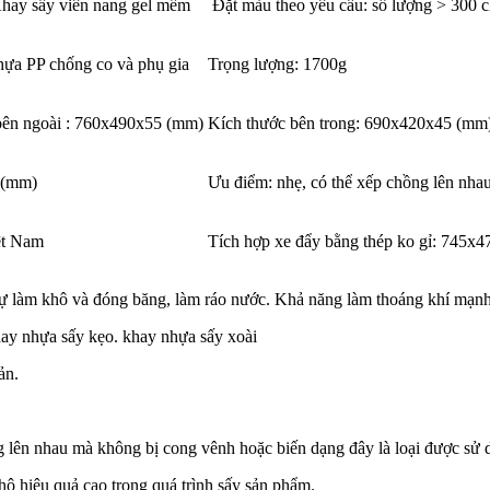
hay sấy viên nang gel mềm
Đặt màu theo yêu cầu: số lượng > 300 c
hựa PP chống co và phụ gia
Trọng lượng: 1700g
bên ngoài : 760x490x55 (mm)
Kích thước bên trong: 690x420x45 (mm
 (mm)
Ưu điểm: nhẹ, có thể xếp chồng lên nhau
ệt Nam
Tích hợp xe đẩy bằng thép ko gỉ: 745x
tự làm khô và đóng băng, làm ráo nước. Khả năng làm thoáng khí mạn
hay nhựa sấy kẹo. khay nhựa sấy xoài
ản.
ng lên nhau mà không bị cong vênh hoặc biến dạng đây là loại được sử d
hô hiệu quả cao trong quá trình sấy sản phẩm.