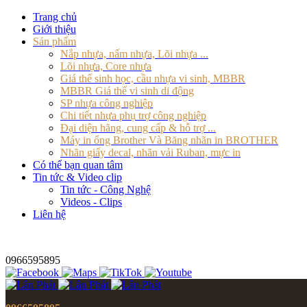
Trang chủ
Giới thiệu
Sản phẩm
Nắp nhựa, nấm nhựa, Lõi nhựa ...
Lõi nhựa, Core nhựa
Giá thể sinh học, cầu nhựa vi sinh, MBBR
MBBR Giá thể vi sinh di động
SP nhựa công nghiệp
Chi tiết nhựa phụ trợ công nghiệp
Đại diện hãng, cung cấp & hỗ trợ ...
Máy in ống Brother Và Băng nhãn in BROTHER
Nhãn giấy decal, nhãn vải Ruban, mực in
Có thể bạn quan tâm
Tin tức & Video clip
Tin tức - Công Nghệ
Videos - Clips
Liên hệ
0966595895