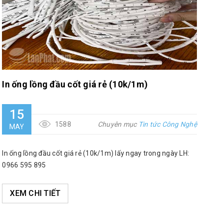
In ống lồng đầu cốt giá rẻ (10k/1m)
15
1588
Chuyên mục
Tin tức Công Nghệ
MAY
In ống lồng đầu cốt giá rẻ (10k/1m) lấy ngay trong ngày LH:
0966 595 895
XEM CHI TIẾT