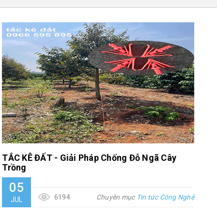
TẮC KÊ ĐẤT - Giải Pháp Chống Đỗ Ngã Cây
Trồng
05
6194
Chuyên mục
Tin tức Công Nghệ
JUL