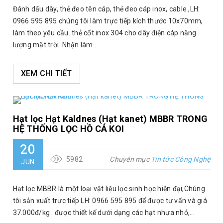
Đánh dấu dây, thẻ đeo tên cáp, thẻ đeo cáp inox, cable ,LH:
0966 595 895 chúng tôi làm trực tiếp kích thước 10x70mm,
làm theo yêu cầu. thẻ cốt inox 304 cho dây điện cáp năng
lượng mặt trời. Nhận làm...
XEM CHI TIẾT
Hạt lọc Hạt Kaldnes (Hạt kanet) MBBR TRONG
HỆ THỐNG LỌC HỒ CÁ KOI
20
5982
Chuyên mục
Tin tức Công Nghệ
JUN
Hạt lọc MBBR là một loại vật liệu lọc sinh học hiện đại,Chúng
tôi sản xuất trực tiếp LH: 0966 595 895 để được tư vấn và giá
37.000đ/kg . được thiết kế dưới dạng các hạt nhựa nhỏ,...