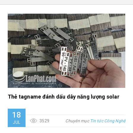
Thẻ tagname đánh dấu dây năng lượng solar
18
3529
Chuyên mục
Tin tức Công Nghệ
JUL