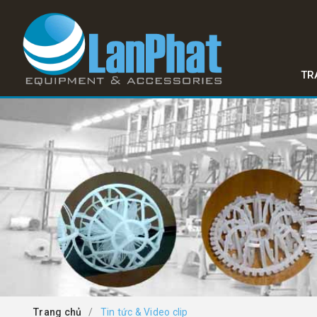
TR
Trang chủ
/
Tin tức & Video clip