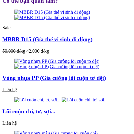
Có thể bạn quan tâm?
Sale
MBBR D15 (Gía thể vi sinh di động)
50.000 đ/kg
42.000 đ/kg
Vòng nhựa PP (Gia cường lõi cuộn tơ dệt)
Liên hệ
Lõi cuộn chỉ, tơ, sợi...
Liên hệ