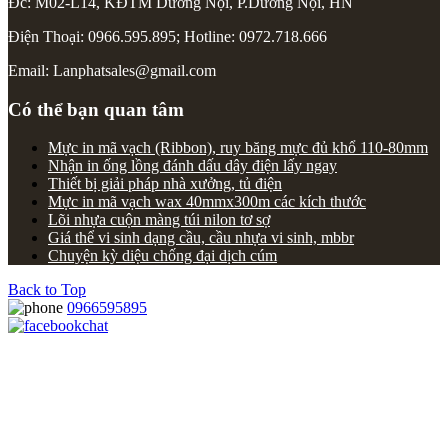
Đc: M02-L14, KĐTM Dương Nội, P.Dương Nội, HN
Điện Thoại: 0966.595.895; Hotline: 0972.718.666
Email: Lanphatsales@gmail.com
Có thể bạn quan tâm
Mực in mã vạch (Ribbon), ruy băng mực đủ khổ 110-80mm
Nhận in ống lồng đánh dấu dây điện lấy ngay
Thiết bị giải pháp nhà xưởng, tủ điện
Mực in mã vạch wax 40mmx300m các kích thước
Lõi nhựa cuộn màng túi nilon tơ sợ
Giá thể vi sinh dạng cầu, cầu nhựa vi sinh, mbbr
Chuyện kỳ diệu chống đại dịch cúm
Back to Top
0966595895