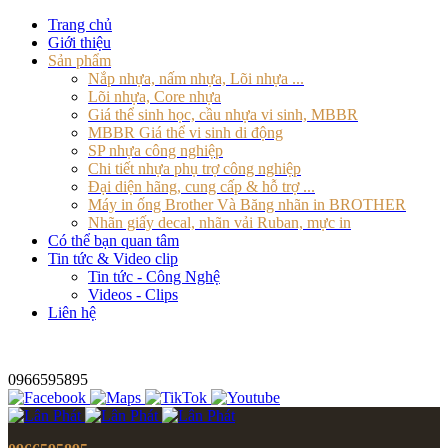
Trang chủ
Giới thiệu
Sản phẩm
Nắp nhựa, nấm nhựa, Lõi nhựa ...
Lõi nhựa, Core nhựa
Giá thể sinh học, cầu nhựa vi sinh, MBBR
MBBR Giá thể vi sinh di động
SP nhựa công nghiệp
Chi tiết nhựa phụ trợ công nghiệp
Đại diện hãng, cung cấp & hỗ trợ ...
Máy in ống Brother Và Băng nhãn in BROTHER
Nhãn giấy decal, nhãn vải Ruban, mực in
Có thể bạn quan tâm
Tin tức & Video clip
Tin tức - Công Nghệ
Videos - Clips
Liên hệ
0966595895