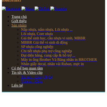
0966595895
Trang chủ
Giới thiệu
Sản phẩm
Nắp nhựa, nấm nhựa, Lõi nhựa ...
Lõi nhựa, Core nhựa
Giá thể sinh học, cầu nhựa vi sinh, MBBR
MBBR Giá thể vi sinh di động
SP nhựa công nghiệp
Chi tiết nhựa phụ trợ công nghiệp
Đại diện hãng, cung cấp & hỗ trợ ...
Máy in ống Brother Và Băng nhãn in BROTHER
Nhãn giấy decal, nhãn vải Ruban, mực in
Có thể bạn quan tâm
Tin tức & Video clip
Tin tức - Công Nghệ
Videos - Clips
Liên hệ