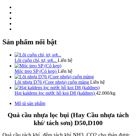
Sản phẩm nổi bật
Lõi cuộn chỉ, tơ, sợi...
Liên hệ
Móc treo SP (Có kẹp)
Liên hệ
Lõi nhựa D76 (Core nhựa) cuộn màng
Liên hệ
Hạt kaldens lọc nước hồ koi D8 (kaldnes)
42.000/kg
Mô tả sản phẩm
Quả cầu nhựa lọc bụi (Hay Cầu nhựa tách
khí/ tách sơn) D50,D100
Quả cầu tách khí, đệm tách khí NH3, CO2 cho tháp được