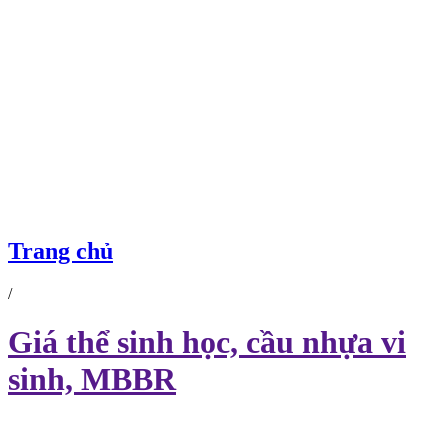
GIÁ THỂ SINH HỌC, CẦU NHỰA VI SINH, MBBR
Trang chủ
/
Giá thể sinh học, cầu nhựa vi
sinh, MBBR