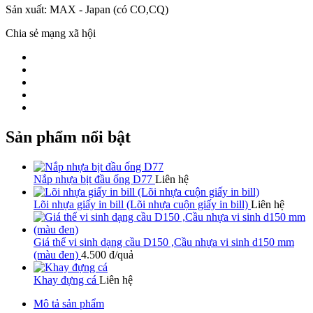
Sản xuất: MAX - Japan (có CO,CQ)
Chia sẻ mạng xã hội
Sản phẩm nổi bật
Nắp nhựa bịt đầu ống D77
Liên hệ
Lõi nhựa giấy in bill (Lõi nhựa cuộn giấy in bill)
Liên hệ
Giá thể vi sinh dạng cầu D150 ,Cầu nhựa vi sinh d150 mm
(màu đen)
4.500 đ/quả
Khay đựng cá
Liên hệ
Mô tả sản phẩm