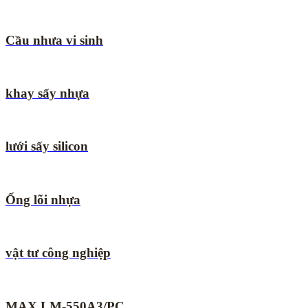
Cầu nhưa vi sinh
khay sấy nhựa
lưới sấy silicon
Ống lõi nhựa
vật tư công nghiệp
MAX LM-550A3/PC