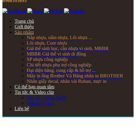
0966595895
Trang chủ
Giới thiệu
Sản phẩm
Nắp nhựa, nấm nhựa, Lõi nhựa ...
Lõi nhựa, Core nhựa
Giá thể sinh học, cầu nhựa vi sinh, MBBR
MBBR Giá thể vi sinh di động
SP nhựa công nghiệp
Chi tiết nhựa phụ trợ công nghiệp
Đại diện hãng, cung cấp & hỗ trợ ...
Máy in ống Brother Và Băng nhãn in BROTHER
Nhãn giấy decal, nhãn vải Ruban, mực in
Có thể bạn quan tâm
Tin tức & Video clip
Tin tức - Công Nghệ
Videos - Clips
Liên hệ