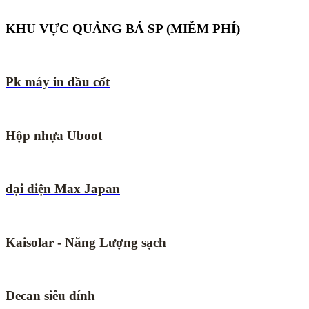
KHU VỰC QUẢNG BÁ SP (MIỄM PHÍ)
Pk máy in đầu cốt
Hộp nhựa Uboot
đại diện Max Japan
Kaisolar - Năng Lượng sạch
Decan siêu dính