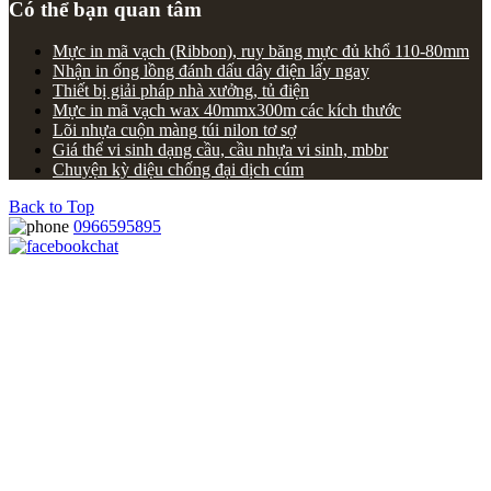
Có thể bạn quan tâm
Mực in mã vạch (Ribbon), ruy băng mực đủ khổ 110-80mm
Nhận in ống lồng đánh dấu dây điện lấy ngay
Thiết bị giải pháp nhà xưởng, tủ điện
Mực in mã vạch wax 40mmx300m các kích thước
Lõi nhựa cuộn màng túi nilon tơ sợ
Giá thể vi sinh dạng cầu, cầu nhựa vi sinh, mbbr
Chuyện kỳ diệu chống đại dịch cúm
Back to Top
0966595895