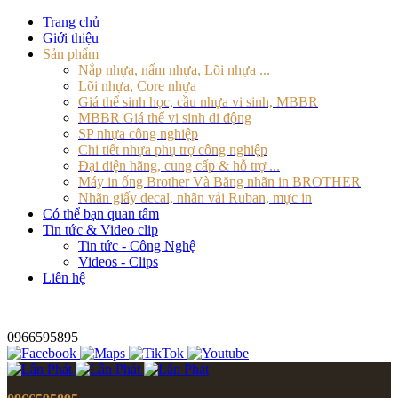
Trang chủ
Giới thiệu
Sản phẩm
Nắp nhựa, nấm nhựa, Lõi nhựa ...
Lõi nhựa, Core nhựa
Giá thể sinh học, cầu nhựa vi sinh, MBBR
MBBR Giá thể vi sinh di động
SP nhựa công nghiệp
Chi tiết nhựa phụ trợ công nghiệp
Đại diện hãng, cung cấp & hỗ trợ ...
Máy in ống Brother Và Băng nhãn in BROTHER
Nhãn giấy decal, nhãn vải Ruban, mực in
Có thể bạn quan tâm
Tin tức & Video clip
Tin tức - Công Nghệ
Videos - Clips
Liên hệ
0966595895