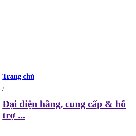
ĐẠI DIỆN HÃNG, CUNG CẤP & HỖ TRỢ ...
Trang chủ
/
Đại diện hãng, cung cấp & hỗ
trợ ...