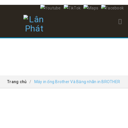
MÁY IN ỐNG BROTHER VÀ BĂNG NHÃN IN BROTHER
Trang chủ
/
Máy in ống Brother Và Băng nhãn in BROTHER