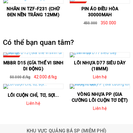
SALE
NHÃN IN TZF-F231 (CHỮ
PIN ÁO ĐIỀU HÒA
ĐEN NỀN TRẮNG 12MM)
30000MAH
350.000
450.000
Có thể bạn quan tâm?
SALE
MBBR D15 (GÍA THỂ VI SINH
LÕI NHỰA D77 SIÊU DÀY
DI ĐỘNG)
(18MM)
42.000 đ/kg
Liên hệ
50.000 đ/kg
VÒNG NHỰA PP (GIA
LÕI CUỘN CHỈ, TƠ, SỢI...
CƯỜNG LÕI CUỘN TƠ DỆT)
Liên hệ
Liên hệ
Pk máy in đầu cốt
Hộp nhựa Uboot
KHU VỰC QUẢNG BÁ SP (MIỄM PHÍ)