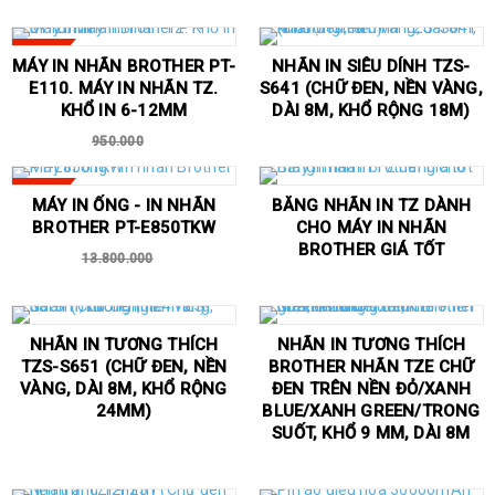
SALE
MÁY IN NHÃN BROTHER PT-
NHÃN IN SIÊU DÍNH TZS-
E110. MÁY IN NHÃN TZ.
S641 (CHỮ ĐEN, NỀN VÀNG,
KHỔ IN 6-12MM
DÀI 8M, KHỔ RỘNG 18M)
950.000
SALE
MÁY IN ỐNG - IN NHÃN
BĂNG NHÃN IN TZ DÀNH
BROTHER PT-E850TKW
CHO MÁY IN NHÃN
BROTHER GIÁ TỐT
13.800.000
NHÃN IN TƯƠNG THÍCH
NHÃN IN TƯƠNG THÍCH
TZS-S651 (CHỮ ĐEN, NỀN
BROTHER NHÃN TZE CHỮ
VÀNG, DÀI 8M, KHỔ RỘNG
ĐEN TRÊN NỀN ĐỎ/XANH
24MM)
BLUE/XANH GREEN/TRONG
SUỐT, KHỔ 9 MM, DÀI 8M